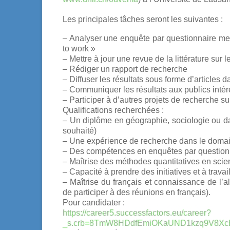
Les principales tâches seront les suivantes :
– Analyser une enquête par questionnaire mené
to work »
– Mettre à jour une revue de la littérature sur 
– Rédiger un rapport de recherche
– Diffuser les résultats sous forme d’articles 
– Communiquer les résultats aux publics inté
– Participer à d’autres projets de recherche su
Qualifications recherchées :
– Un diplôme en géographie, sociologie ou da
souhaité)
– Une expérience de recherche dans le domain
– Des compétences en enquêtes par questionn
– Maîtrise des méthodes quantitatives en scie
– Capacité à prendre des initiatives et à trav
– Maîtrise du français et connaissance de l’a
de participer à des réunions en français).
Pour candidater :
https://career5.successfactors.eu/career?
_s.crb=8TmW8HDdfEmiOKaUND1kzq9V8Xc