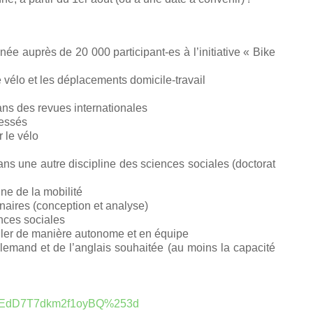
e auprès de 20 000 participant-es à l’initiative « Bike
le vélo et les déplacements domicile-travail
dans des revues internationales
ressés
r le vélo
ns une autre discipline des sciences sociales (doctorat
e de la mobilité
aires (conception et analyse)
nces sociales
ailler de manière autonome et en équipe
llemand et de l’anglais souhaitée (au moins la capacité
EdD7T7dkm2f1oyBQ%253d