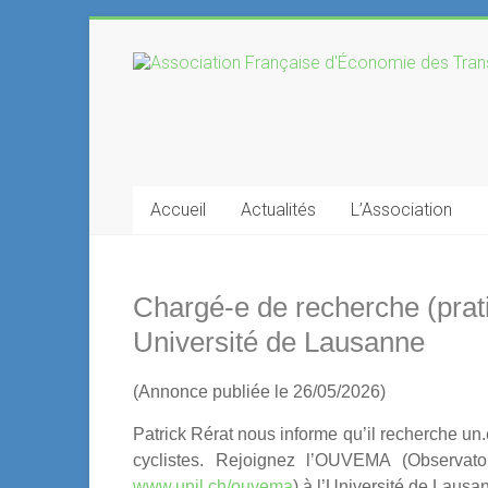
Skip
to
Association
content
Française
d'Économie
des
Accueil
Actualités
L’Association
Transports
Chargé-e de recherche (pra
Université de Lausanne
(Annonce publiée le 26/05/2026)
Patrick Rérat nous informe qu’il recherche un.
cyclistes. Rejoignez l’OUVEMA (Observatoi
www.unil.ch/ouvema
) à l’Université de Lausan