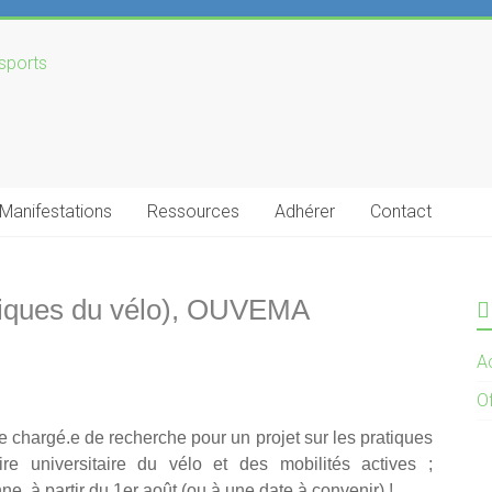
Manifestations
Ressources
Adhérer
Contact
tiques du vélo), OUVEMA
Ac
O
e chargé.e de recherche pour un projet sur les pratiques
re universitaire du vélo et des mobilités actives ;
ne, à partir du 1er août (ou à une date à convenir) !