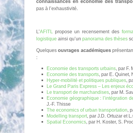
connaissances en économie des transpo
pas à l’exhaustivité.
L’
AFITL
propose un recensement des
forma
logistique
ainsi qu’un
panorama des thèses
so
Quelques
ouvrages académiques
présentant
:
Economie des transports urbains
, par F.
Economie des transports
, par E. Quinet,
Hyper-mobilité et politiques publiques
, p
Le Grand Paris Express – Les enjeux éc
Le transport de marchandises
, par M. Sa
Economie géographique : l’intégration d
J.-F. Thisse
The economics of urban transportation
, 
Modelling transport
, par J.D. Ortuzar et 
Spatial Economics
, par H. Koster, S. Proo