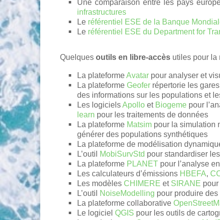
Une comparaison entre les pays europ
infrastructures
Le
référentiel ESE de la Banque Mondia
Le
référentiel ESE du Department for Tra
Quelques
outils en libre-accès
utiles pour la
La plateforme
Avatar
pour analyser et visu
La plateforme
Geofer
répertorie les gares 
des informations sur les populations et 
Les logiciels
Apollo
et
Biogeme
pour l’an
learn
pour les traitements de données
La plateforme
Matsim
pour la simulation m
générer des populations synthétiques
La plateforme de modélisation dynamiqu
L’outil
MobiSurvStd
pour standardiser le
La plateforme
PLANET
pour l’analyse en
Les calculateurs d’émissions
HBEFA
,
C
Les modèles
CHIMERE
et
SIRANE
pour 
L’outil
NoiseModelling
pour produire des 
La plateforme collaborative
OpenStreetM
Le logiciel
QGIS
pour les outils de carto