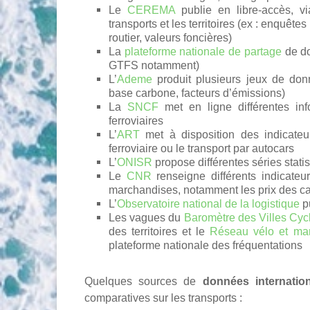
Le
CEREMA
publie en libre-accès, v
transports et les territoires (ex : enquêt
routier, valeurs foncières)
La
plateforme nationale de partage
de do
GTFS notamment)
L’
Ademe
produit plusieurs jeux de don
base carbone, facteurs d’émissions)
La
SNCF
met en ligne différentes info
ferroviaires
L’
ART
met à disposition des indicateur
ferroviaire ou le transport par autocars
L’
ONISR
propose différentes séries statis
Le
CNR
renseigne différents indicateu
marchandises, notamment les prix des c
L’
Observatoire national de la logistique
pu
Les vagues du
Baromètre des Villes Cyc
des territoires et le
Réseau vélo et ma
plateforme nationale des fréquentations
Quelques sources de
données internatio
comparatives sur les transports :