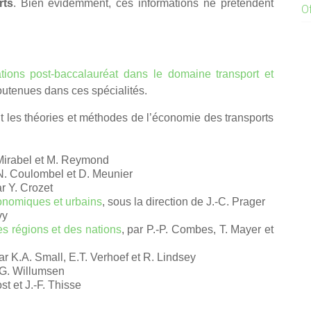
rts
. Bien évidemment, ces informations ne prétendent
O
tions post-baccalauréat dans le domaine transport et
utenues dans ces spécialités.
 les théories et méthodes de l’économie des transports
 Mirabel et M. Reymond
 N. Coulombel et D. Meunier
ar Y. Crozet
onomiques et urbains
, sous la direction de J.-C. Prager
vy
es régions et des nations
, par P.-P. Combes, T. Mayer et
par K.A. Small, E.T. Verhoef et R. Lindsey
L.G. Willumsen
st et J.-F. Thisse