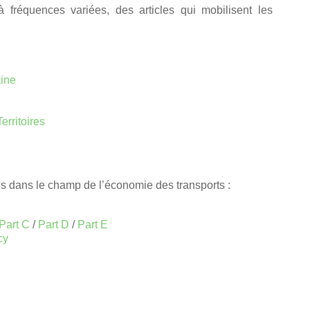
à fréquences variées, des articles qui mobilisent les
ine
erritoires
s dans le champ de l’économie des transports :
Part C
/
Part D
/
Part E
cy