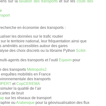
éens sur la
taxation des transports
et sur les
coûts des
le
nsport
 recherche en économie des transports :
aliser les données sur le trafic routier
sur le territoire national, leur fréquentation ainsi que
les aménités accessibles autour des gares
alyse des choix discrets ou la librairie Python
Scikit-
ulti-agents des transports et l’outil
Eqasim
pour
e des transports
Metropolis2
s enquêtes mobilités en France
vironnementale des transports
OPERT
et
CopCEREMA
simuler la qualité de l’air
cartes de bruit
ap
sur les réseaux de transport
graphie ou
Arabesque
pour la géovisualisation des flux