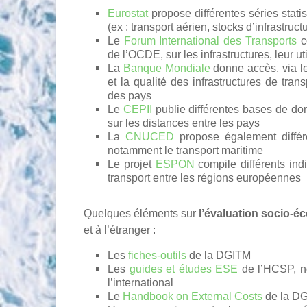
Eurostat
propose différentes séries statis
(ex : transport aérien, stocks d’infrastru
Le
Forum International des Transports
co
de l’OCDE, sur les infrastructures, leur 
La
Banque Mondiale
donne accès, via le
et la qualité des infrastructures de tra
des pays
Le
CEPII
publie différentes bases de don
sur les distances entre les pays
La
CNUCED
propose également différ
notamment le transport maritime
Le projet
ESPON
compile différents indi
transport entre les régions européennes
Quelques éléments sur
l’évaluation socio-
et à l’étranger :
Les
fiches-outils
de la DGITM
Les
guides et études ESE
de l’HCSP, no
l’international
Le
Handbook on External Costs
de la D