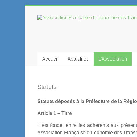
Skip
to
Association
content
Française
d'Économie
des
Accueil
Actualités
L’Association
Transports
Statuts
Statuts déposés à la Préfecture de la Rég
Article 1 – Titre
Il est fondé, entre les adhérents aux présen
Association Française d’Economie des Transp