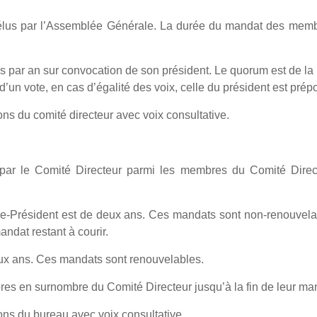
lus par l’Assemblée Générale. La durée du mandat des membr
is par an sur convocation de son président. Le quorum est de l
 d’un vote, en cas d’égalité des voix, celle du président est pré
ons du comité directeur avec voix consultative.
 le Comité Directeur parmi les membres du Comité Directeu
ce-Président est de deux ans. Ces mandats sont non-renouvela
ndat restant à courir.
deux ans. Ces mandats sont renouvelables.
s en surnombre du Comité Directeur jusqu’à la fin de leur ma
ions du bureau avec voix consultative.