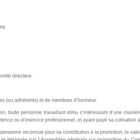
rts
mité directeur.
es (ou adhérents) et de membres d’honneur.
ion, toute personne travaillant et/ou s’intéressant d’une maniè
sidence ou d’exercice professionnel, et ayant payé sa cotisation 
personne reconnue pour sa contribution à la promotion, la valo
, et désignée par l’Assemblée générale sur proposition du Co