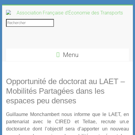
Skip
to
content
Association
Rechercher
Française
d'Économie
Menu
des
Transports
Opportunité de doctorat au LAET –
Mobilités Partagées dans les
espaces peu denses
Guillaume Monchambert nous informe que le LAET, en
partenariat avec le CIRED et Tellae, recrute un.e
doctorant.e dont l’objectif sera d’apporter un nouveau