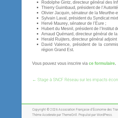
Rodolphe Gintz
, directeur général des Inf
Thierry Guimbaud
, président de l’Autorit
Olivier Jacquin
, sénateur de la Meurthe-e
Sylvain Laval
, président du Syndicat mixt
Hervé Maurey
, sénateur de l’Eure ;
Hubert du Mesnil
, président de l’Institut
Arnaud Quémard
, directeur général de la
Herald Ruijters
, directeur général adjoi
David Valence
, président de la commis
région Grand Est.
Vous pouvez vous inscrire via
ce formulaire
.
←
Stage à SNCF Réseau sur les impacts écon
Copyright © 2026
Association Française d'Économie des Tra
Thème
Accelerate
par ThemeGrill. Propulsé par
WordPress
.