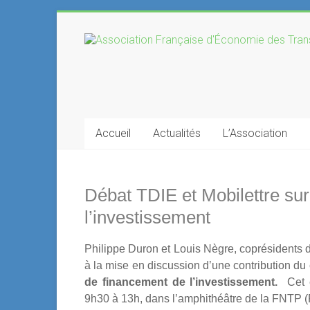
Skip
to
Association
content
Française
d'Économie
des
Accueil
Actualités
L’Association
Transports
Débat TDIE et Mobilettre sur
l’investissement
Philippe Duron et Louis Nègre, coprésidents de 
à la mise en discussion d’une contribution du
de financement de l’investissement.
Cet é
9h30 à 13h, dans l’amphithéâtre de la FNTP (