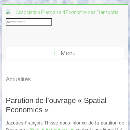
Skip
to
content
Association
Rechercher
Française
d'Économie
Menu
des
Transports
Actualités
Parution de l’ouvrage « Spatial
Economics »
Jacques-François Thisse nous informe de la parution de
l’ouvrage «
Spatial Economics »
, co-écrit avec Hans R.A.