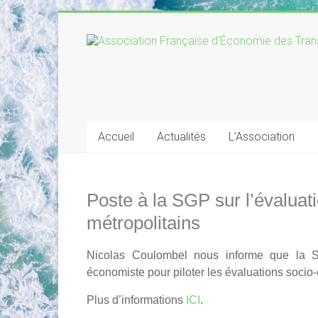
Skip
to
Association
content
Française
d'Économie
des
Accueil
Actualités
L’Association
Transports
Poste à la SGP sur l’évalu
métropolitains
Nicolas Coulombel nous informe que la S
économiste pour piloter les évaluations socio
Plus d’informations
ICI
.