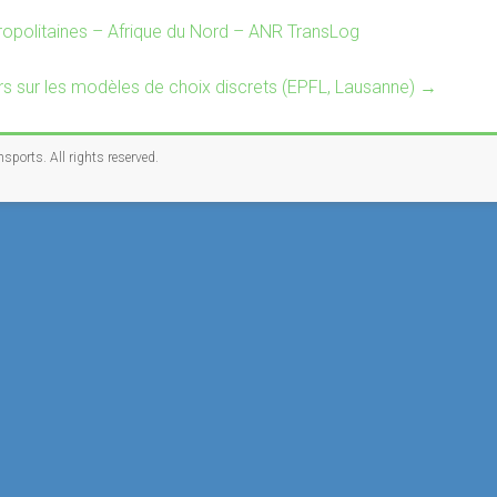
ropolitaines – Afrique du Nord – ANR TransLog
ours sur les modèles de choix discrets (EPFL, Lausanne)
→
nsports
. All rights reserved.