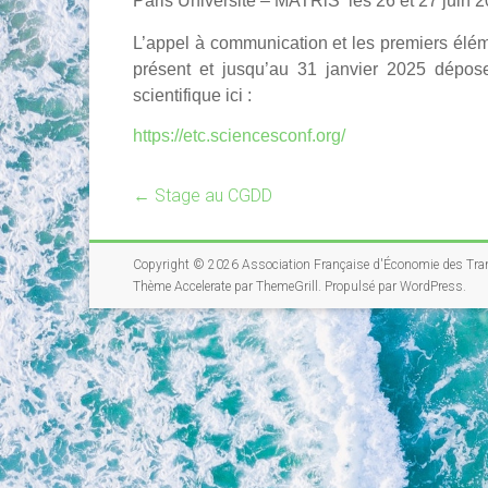
Paris Université – MATRiS les 26 et
27 juin 
L’appel à communication et les premiers élém
présent et jusqu’au
31 janvier 2025
déposer
scientifique ici :
https://etc.sciencesconf.org/
←
Stage au CGDD
Copyright © 2026
Association Française d'Économie des Tra
Thème
Accelerate
par ThemeGrill. Propulsé par
WordPress
.