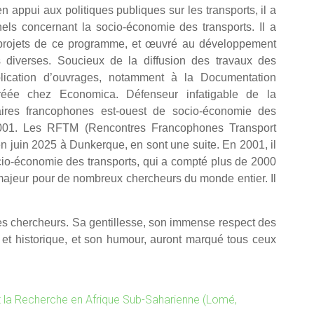
 appui aux politiques publiques sur les transports, il a
nels concernant la socio-économie des transports. Il a
 projets de ce programme, et œuvré au développement
 diverses. Soucieux de la diffusion des travaux des
lication d’ouvrages, notamment à la Documentation
créée chez Economica. Défenseur infatigable de la
naires francophones est-ouest de socio-économie des
 2001. Les RFTM (Rencontres Francophones Transport
 en juin 2025 à Dunkerque, en sont une suite. En 2001, il
ocio-économie des transports, qui a compté plus de 2000
 majeur pour de nombreux chercheurs du monde entier. Il
es chercheurs. Sa gentillesse, son immense respect des
e et historique, et son humour, auront marqué tous ceux
et la Recherche en Afrique Sub-Saharienne (Lomé,