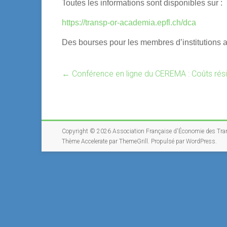
Toutes les informations sont disponibles sur :
https://transp-or-academia.epfl.ch/dca
Des bourses pour les membres d’institutions 
←
Conférence en ligne du CEREMA : Coûts rési
Copyright © 2026
Association Française d'Économie des Tra
Thème
Accelerate
par ThemeGrill. Propulsé par
WordPress
.