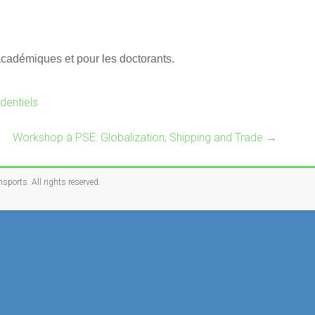
académiques et pour les doctorants.
dentiels
Workshop à PSE: Globalization, Shipping and Trade
→
nsports
. All rights reserved.