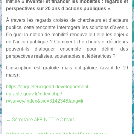
intitulé
« Inventer et financer les mobilités : regards et
perspectives sur 20 ans d’actions publiques »
.
À travers les regards croisés de chercheurs et d’acteurs
publics, cette rencontre interrogera les solutions d’avenir.
En quoi la notion de mobilité renouvelle-t-elle les enjeux
de l’action publique ? Comment chercheurs et décideurs
peuvent-ils dialoguer ensemble pour définir des
perspectives réalistes, soutenables et fédératrices ?
L’inscription est gratuite mais obligatoire (avant le 19
mars) :
https://enqueteur.igedd.developpement-
durable.gouv.fr/index.php?
r=survey/index&sid=314234&lang=fr
←
Séminaire AFFINITE le 3 mars