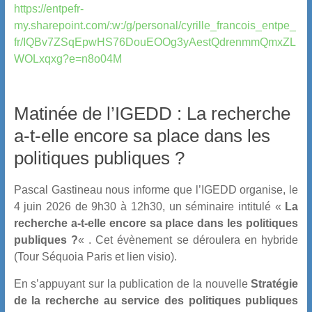
https://entpefr-
my.sharepoint.com/:w:/g/personal/cyrille_francois_entpe_
fr/IQBv7ZSqEpwHS76DouEOOg3yAestQdrenmmQmxZL
WOLxqxg?e=n8o04M
Matinée de l’IGEDD : La recherche
a-t-elle encore sa place dans les
politiques publiques ?
Pascal Gastineau nous informe que l’IGEDD organise, le
4 juin 2026 de 9h30 à 12h30, un séminaire intitulé «
La
recherche a-t-elle encore sa place dans les politiques
publiques ?
« . Cet évènement se déroulera en hybride
(Tour Séquoia Paris et lien visio).
En s’appuyant sur la publication de la nouvelle
Stratégie
de la recherche au service des politiques publiques