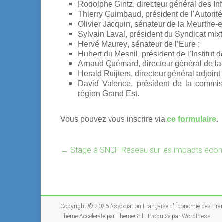
Rodolphe Gintz
, directeur général des Inf
Thierry Guimbaud
, président de l’Autorit
Olivier Jacquin
, sénateur de la Meurthe-e
Sylvain Laval
, président du Syndicat mixt
Hervé Maurey
, sénateur de l’Eure ;
Hubert du Mesnil
, président de l’Institut
Arnaud Quémard
, directeur général de la
Herald Ruijters
, directeur général adjoi
David Valence
, président de la commis
région Grand Est.
Vous pouvez vous inscrire via
ce formulaire
.
←
Stage à SNCF Réseau sur les impacts écon
Copyright © 2026
Association Française d'Économie des Tra
Thème
Accelerate
par ThemeGrill. Propulsé par
WordPress
.