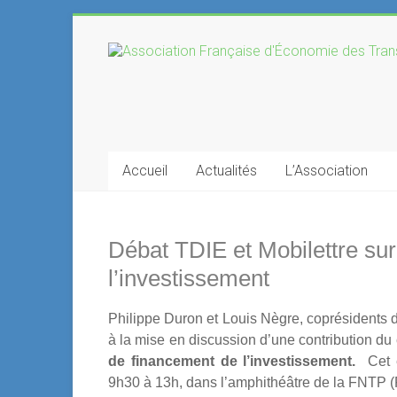
Skip
to
Association
content
Française
d'Économie
des
Accueil
Actualités
L’Association
Transports
Débat TDIE et Mobilettre sur
l’investissement
Philippe Duron et Louis Nègre, coprésidents de 
à la mise en discussion d’une contribution du
de financement de l’investissement.
Cet é
9h30 à 13h, dans l’amphithéâtre de la FNTP (